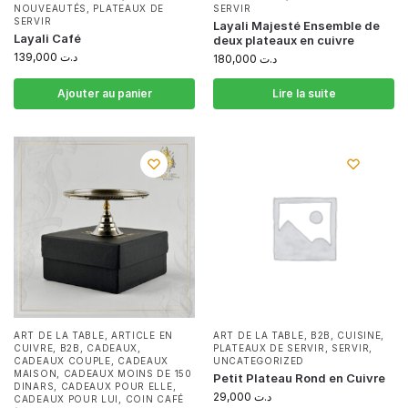
NOUVEAUTÉS
,
PLATEAUX DE
SERVIR
SERVIR
Layali Majesté Ensemble de
Layali Café
deux plateaux en cuivre
139,000
د.ت
180,000
د.ت
Ajouter au panier
Lire la suite
ART DE LA TABLE
,
ARTICLE EN
ART DE LA TABLE
,
B2B
,
CUISINE
,
CUIVRE
,
B2B
,
CADEAUX
,
PLATEAUX DE SERVIR
,
SERVIR
,
CADEAUX COUPLE
,
CADEAUX
UNCATEGORIZED
MAISON
,
CADEAUX MOINS DE 150
Petit Plateau Rond en Cuivre
DINARS
,
CADEAUX POUR ELLE
,
29,000
د.ت
CADEAUX POUR LUI
,
COIN CAFÉ