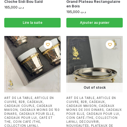
Cloche Sidi Bou Saïd
Grand Plateau Rectangulaire
en Bois
165,000
د.ت
195,000
د.ت
Lire la suite
Ajouter au panier
Out of stock
ART DE LA TABLE
,
ARTICLE EN
ART DE LA TABLE
,
ARTICLE EN
CUIVRE
,
B2B
,
CADEAUX
,
CUIVRE
,
B2B
,
CADEAUX
,
CADEAUX COUPLE
,
CADEAUX
CADEAUX MAISON
,
CADEAUX
MAISON
,
CADEAUX MOINS DE 150
MOINS DE 300 DINARS
,
CADEAUX
DINARS
,
CADEAUX POUR ELLE
,
POUR ELLE
,
CADEAUX POUR LUI
,
CADEAUX POUR LUI
,
CAFÉ ET
COIN CAFÉ /THE
,
COLLECTION
THE
,
COIN CAFÉ /THE
,
LAYALI
,
DÉCOUVRIR
,
COLLECTION LAYALI
,
NOUVEAUTÉS
,
PLATEAUX DE