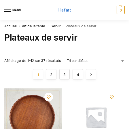
Hafart
MENU
0
Accueil
Art de la table
Servir
Plateaux de servir
/
/
/
Plateaux de servir
Affichage de 1–12 sur 37 résultats
1
2
3
4