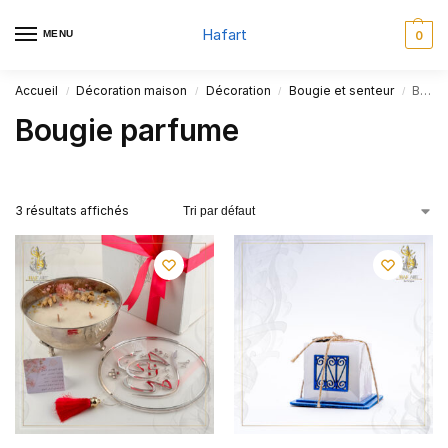
Hafart
MENU
0
Accueil
Décoration maison
Décoration
Bougie et senteur
Bougie parfume
/
/
/
/
Bougie parfume
3 résultats affichés