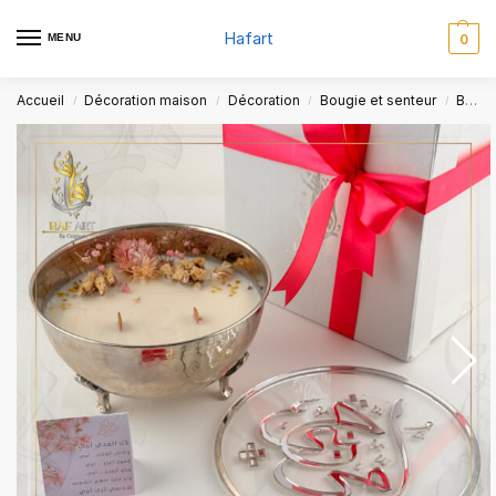
Hafart
MENU
0
Accueil
Décoration maison
Décoration
Bougie et senteur
Bougie parfume
/
/
/
/