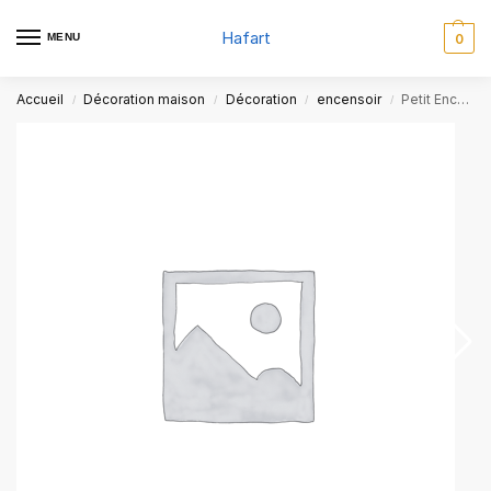
Hafart
MENU
0
Accueil
Décoration maison
Décoration
encensoir
Petit Encensoir Artisanal
/
/
/
/