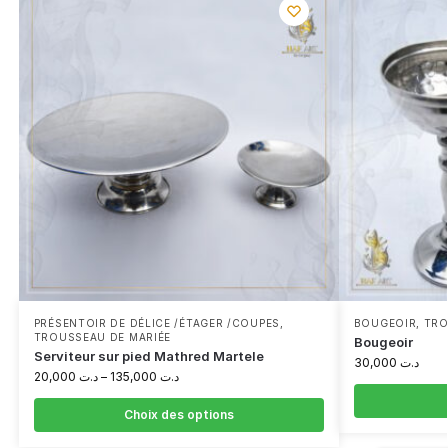
PRÉSENTOIR DE DÉLICE /ÉTAGER /COUPES
,
BOUGEOIR
,
TRO
TROUSSEAU DE MARIÉE
Bougeoir
Serviteur sur pied Mathred Martele
30,000
د.ت
20,000
د.ت
–
135,000
د.ت
Choix des options