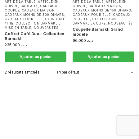
ART DE LA TABLE
,
ARTICLE EN
ART DE LA TABLE
,
ARTICLE EN
CUIVRE
,
CADEAUX
,
CADEAUX
CUIVRE
,
CADEAUX MAISON
,
COUPLE
,
CADEAUX MAISON
,
CADEAUX MOINS DE 150 DINARS
,
CADEAUX MOINS DE 300 DINARS
,
CADEAUX POUR ELLE
,
CADEAUX
CADEAUX POUR ELLE
,
COIN CAFÉ
POUR LUI
,
COLLECTION
/THE
,
COLLECTION BARMAKLI
,
BARMAKLI
,
COUPE
,
NOUVEAUTÉS
MISE EN TABLE
,
NOUVEAUTÉS
Coupelle Barmakli Grand
Coffret Café Duo – Collection
modèle
Barmakli
96,000
د.ت
235,000
د.ت
Ajouter au panier
Ajouter au panier
2 résultats affichés