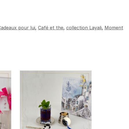
adeaux pour lui
,
Café et the
,
collection Layali
,
Moment