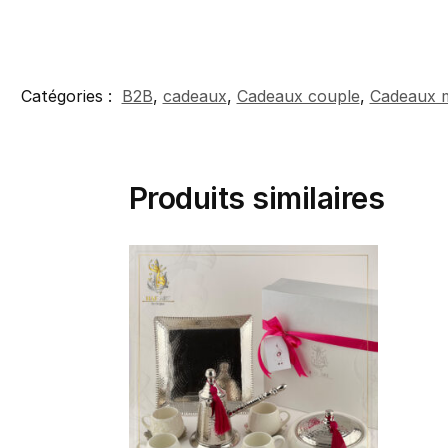
Catégories :
B2B
,
cadeaux
,
Cadeaux couple
,
Cadeaux 
Produits similaires