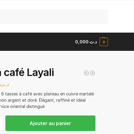
Recherche
0,000
د.ت
0
a café Layali
0
د.ت
 6 tasses à café avec plateau en cuivre martelé
tion argent et doré. Élégant, raffiné et idéal
vice oriental distingué
Ajouter au panier