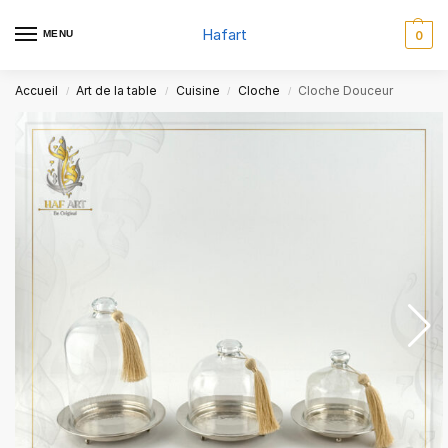
Hafart
MENU
0
Accueil
Art de la table
Cuisine
Cloche
Cloche Douceur
/
/
/
/