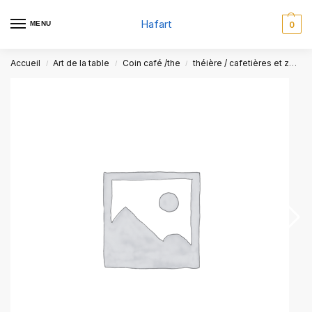
Hafart
MENU
0
Accueil
Art de la table
Coin café /the
théière / cafetières et zazwa
/
/
/