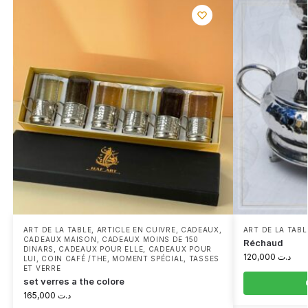
ART DE LA TABLE
,
ARTICLE EN CUIVRE
,
CADEAUX
,
ART DE LA TABL
CADEAUX MAISON
,
CADEAUX MOINS DE 150
Réchaud
DINARS
,
CADEAUX POUR ELLE
,
CADEAUX POUR
120,000
د.ت
LUI
,
COIN CAFÉ /THE
,
MOMENT SPÉCIAL
,
TASSES
ET VERRE
set verres a the colore
165,000
د.ت