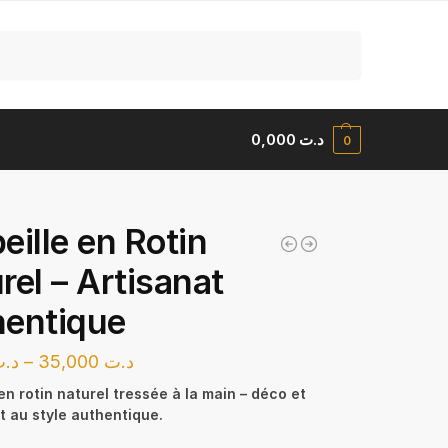
Recherche
0,000
د.ت
0
eille en Rotin
rel – Artisanat
entique
د.
–
35,000
د.ت
en rotin naturel tressée à la main – déco et
 au style authentique.