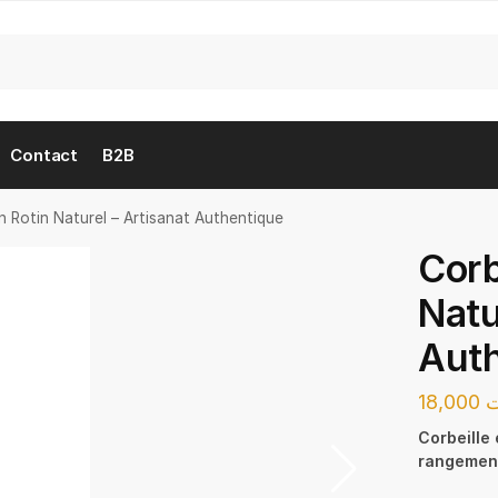
Contact
B2B
en Rotin Naturel – Artisanat Authentique
Corb
Natu
Auth
18,000
ت
Corbeille 
rangement