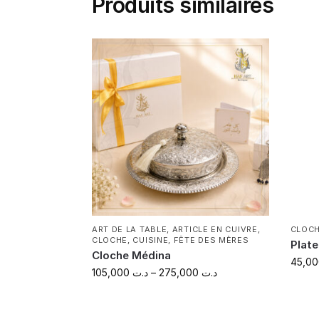
Produits similaires
ART DE LA TABLE
,
ARTICLE EN CUIVRE
,
CLOC
CLOCHE
,
CUISINE
,
FÊTE DES MÈRES
Plate
Cloche Médina
105,000
د.ت
–
275,000
د.ت