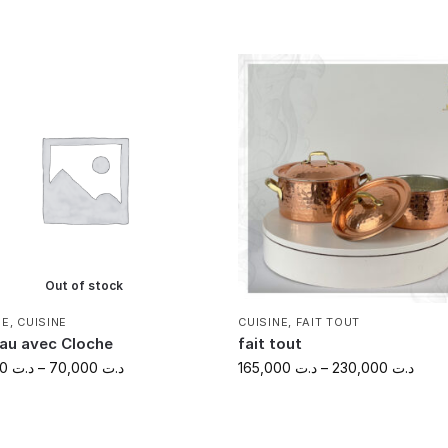
Out of stock
HE
,
CUISINE
CUISINE
,
FAIT TOUT
au avec Cloche
fait tout
45,000
د.ت
–
70,000
د.ت
165,000
د.ت
–
230,000
د.ت