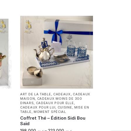
ART DE LA TABLE
,
CADEAUX
,
CADEAUX
MAISON
,
CADEAUX MOINS DE 300
DINARS
,
CADEAUX POUR ELLE
,
CADEAUX POUR LUI
,
CUISINE
,
MISE EN
TABLE
,
MOMENT SPÉCIAL
Coffret Thé – Édition Sidi Bou
Saïd
198,000
د.ت
–
223,000
د.ت