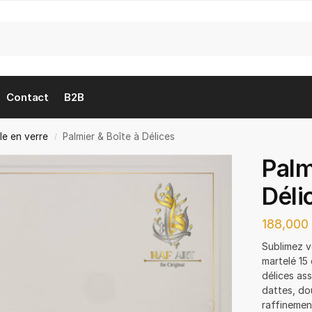
Contact
B2B
cle en verre
Palmier & Boîte à Délices
/
Palm
Déli
188,00
Sublimez v
martelé 15
délices ass
dattes, do
raffinemen