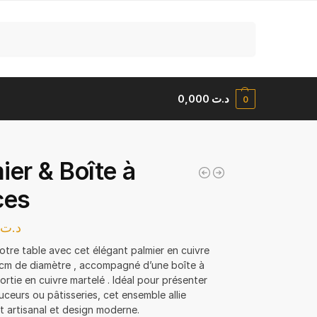
Recherche
0,000
د.ت
0
ier & Boîte à
ces
0
د.ت
otre table avec cet élégant palmier en cuivre
 cm de diamètre , accompagné d’une boîte à
ortie en cuivre martelé . Idéal pour présenter
uceurs ou pâtisseries, cet ensemble allie
t artisanal et design moderne.