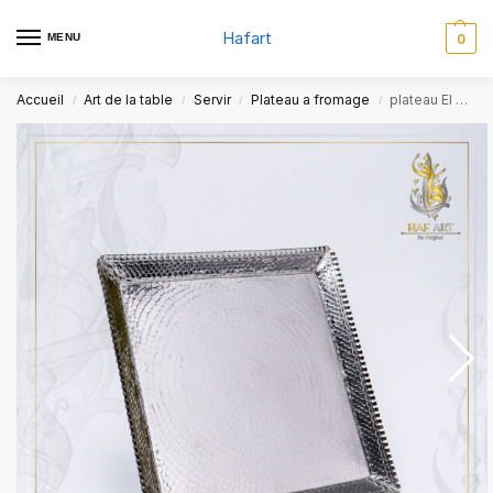
Hafart
MENU
0
Accueil
Art de la table
Servir
Plateau a fromage
plateau El BEY
/
/
/
/