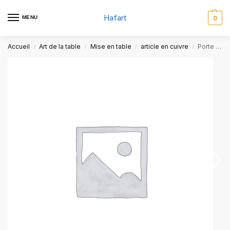
Hafart
MENU
0
Accueil
Art de la table
Mise en table
article en cuivre
Porte cuillère
/
/
/
/