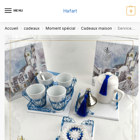
Hafart
MENU
0
Accueil
cadeaux
Moment spécial
Cadeaux maison
Service café pour 4 personnes Sidi Bou
/
/
/
/