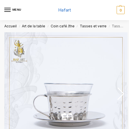
Hafart
MENU
0
Accueil
Art de la table
Coin café /the
Tasses et verre
Tasse à café
/
/
/
/