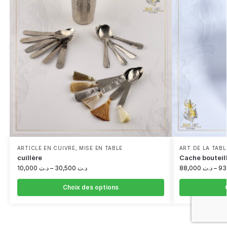
ARTICLE EN CUIVRE
,
MISE EN TABLE
ART DE LA TABL
cuillère
Cache bouteil
10,000
د.ت
–
30,500
د.ت
88,000
د.ت
–
Choix des options