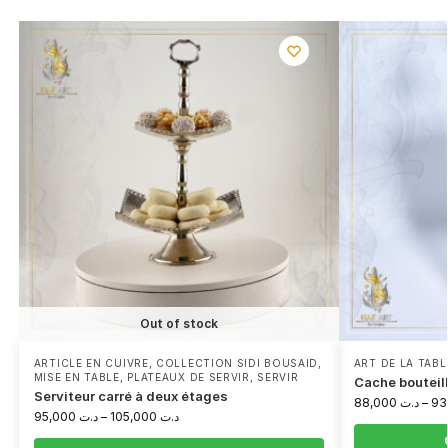
Out of stock
ARTICLE EN CUIVRE
,
COLLECTION SIDI BOUSAID
,
ART DE LA TABL
MISE EN TABLE
,
PLATEAUX DE SERVIR
,
SERVIR
Cache bouteil
Serviteur carré à deux étages
88,000
د.ت
–
95,000
د.ت
–
105,000
د.ت