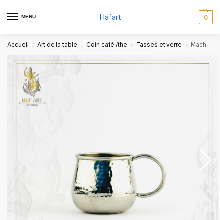
Hafart
MENU
0
Accueil
Art de la table
Coin café /the
Tasses et verre
Machrab en Cuivre Martelé
/
/
/
/