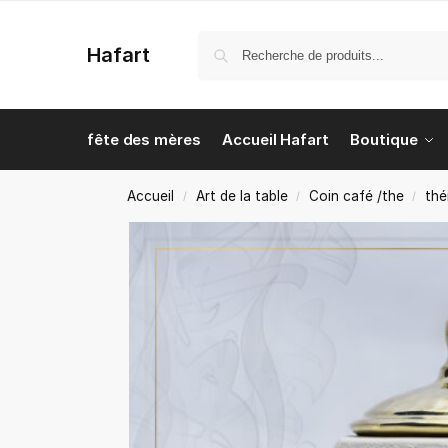
Hafart
fête des mères
Accueil Hafart
Boutique
Accueil
Art de la table
Coin café /the
thé
/
/
/