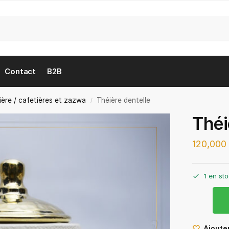
Contact
B2B
ière / cafetières et zazwa
Théière dentelle
/
Théi
120,00
1 en st
Ajouter