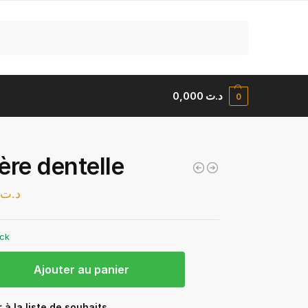
Recherche
0,000
د.ت
0
ère dentelle
0
د.ت
ock
Ajouter au panier
 à la liste de souhaits