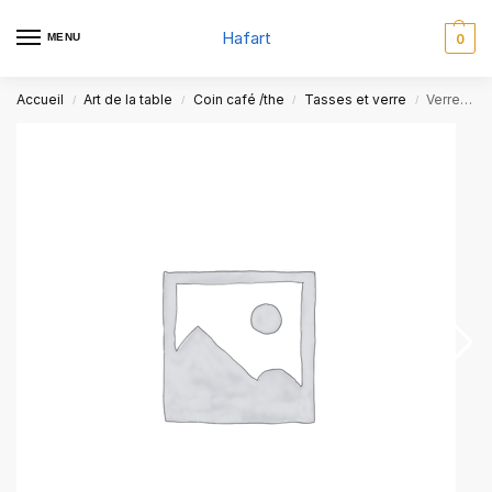
Hafart
MENU
0
Accueil
Art de la table
Coin café /the
Tasses et verre
Verre à café doré
/
/
/
/