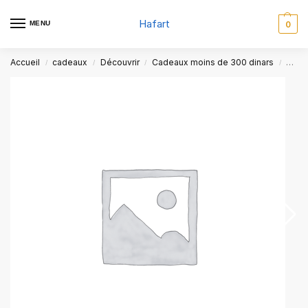
Hafart
MENU
0
Accueil
cadeaux
Découvrir
Cadeaux moins de 300 dinars
Coffr
/
/
/
/