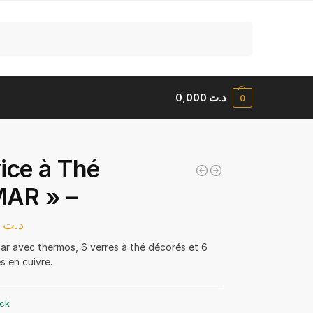
Recherche
0,000
د.ت
0
ice à Thé
MAR » –
96,000
د.ت
ar avec thermos, 6 verres à thé décorés et 6
s en cuivre.
ock