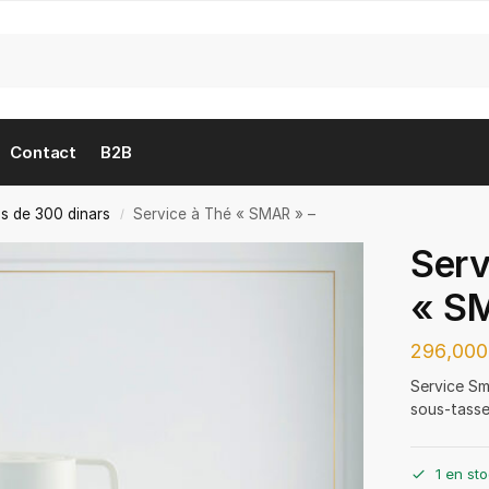
Contact
B2B
s de 300 dinars
Service à Thé « SMAR » –
/
Serv
« S
2
Service Sm
sous-tasse
1 en st