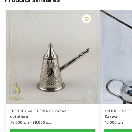
THÉIÈRE / CAFETIÈRES ET ZAZWA
THÉIÈRE / CAFE
cafetière
Zazwa
75,000
د.ت
–
89,000
د.ت
45,000
د.ت