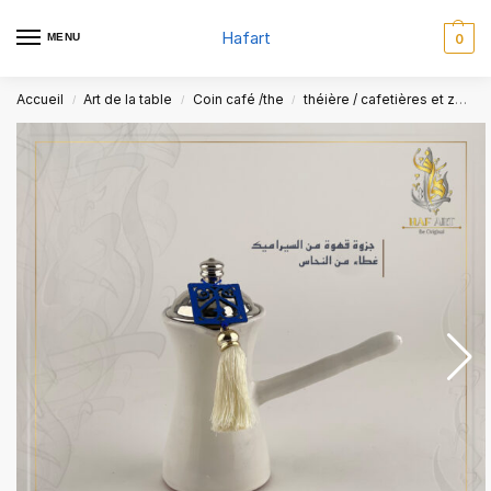
Hafart
MENU
0
Accueil
Art de la table
Coin café /the
théière / cafetières et zazwa
/
/
/